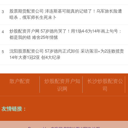
股票期货配资公司 泽连斯基可能真的记错了！乌军旅长险遭
3
暗杀，俄军师长生死未卜
炒股配资开户网 57岁德尚哭了！用1场4-6为14年画上句号：
4
都是我的错 难舍25年情愫
沈阳股票配资公司 57岁德尚正式卸任 采访落泪+为2连败揽责
5
14年大赛1冠2亚 创4大纪录
散户配资
炒股配资开户知
长沙炒股配资公
识网
司
友情链接：