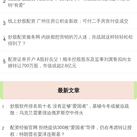
2
特“有爱”
​线上炒股配资 广州住房公积金新政：可付二手房首付促成交
3
​炒股配资服务网 内娱都想营销的万人迷，肖战就这样轻轻松松
4
得到了？
​配资证券开户 A股好岳父！顺丰控股股东及监事刘冀鲁拟向女
5
婿转让700万股，市值或超2.8亿元
最新文章
炒股软件排名前十名 没有足够“爱国者”，基辅今冬或被迫疏
1
散：乌克兰需要强迫俄罗斯空中停火
配资经验官网 拒绝提供300枚“爱国者”导弹，仍在考虑转让授
2
权：特朗普在耍泽连斯基？