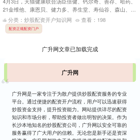
4月3日，天猫健康联合汤臣倍健、钙尔奇、善存、哈药、
21金维他、康恩贝、健力多、养生堂、寿仙谷、森山、诺
惠等数十家国内知名保健品企业，共同启动“保健品安心
分类：
炒股配资开户知识网
查看：
198
联盟”....
配资正规配资门户
广升网文章已加载完成
广升网
广升网是一家专注于为散户提供炒股配资服务的专业
平台。通过便捷的配资开户流程，用户可以迅速获得
炒股资金支持，提升投资能力。网站提供详尽的配资
知识和市场分析，帮助投资者做出明智的决策。作为
长沙本地知名的炒股配资公司，广升网以安全可靠的
服务赢得了广大用户的信赖。无论您是新手还是资深