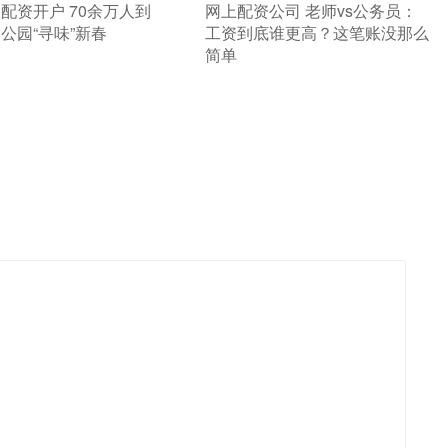
股配资开户 70余万人到
​网上配资公司 老师vs公务员：
公园“寻味”新春
工资到底谁更高？这笔账没那么
简单