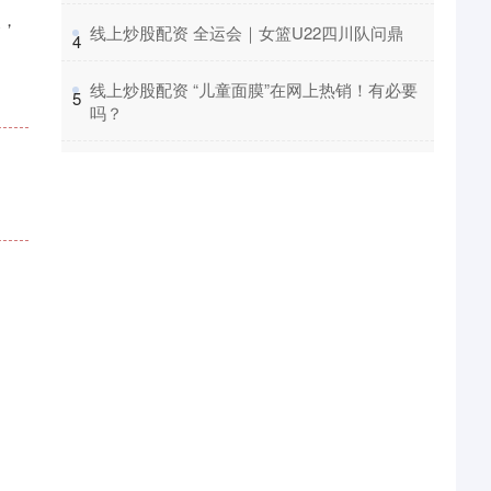
点，
​线上炒股配资 全运会｜女篮U22四川队问鼎
4
​线上炒股配资 “儿童面膜”在网上热销！有必要
5
。
吗？