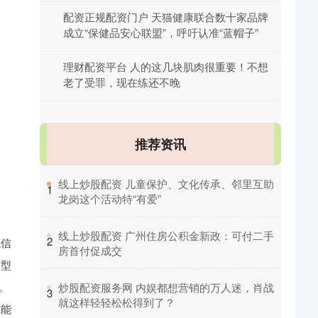
配资正规配资门户 天猫健康联合数十家品牌
成立“保健品安心联盟”，呼吁认准“蓝帽子”
理财配资平台 人的这几块肌肉很重要！不想
老了受罪，现在练还不晚
推荐资讯
​线上炒股配资 儿童保护、文化传承、邻里互助
1
龙岗这个活动特“有爱”
​线上炒股配资 广州住房公积金新政：可付二手
2
代信
房首付促成交
模型
。
​炒股配资服务网 内娱都想营销的万人迷，肖战
3
就这样轻轻松松得到了？
筑能