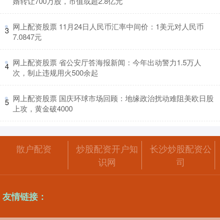
婿转让700万股，市值或超2.8亿元
​网上配资股票 11月24日人民币汇率中间价：1美元对人民币
3
7.0847元
​网上配资股票 省公安厅答海报新闻：今年出动警力1.5万人
4
次，制止违规用火500余起
​网上配资股票 国庆环球市场回顾：地缘政治扰动难阻美欧日股
5
上攻，黄金破4000
散户配资
炒股配资开户知
长沙炒股配资公
识网
司
友情链接：