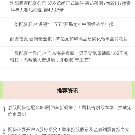
沈阳股票配资公司 57岁德尚正式卸任 采访落泪+为2连败揽责
14年大赛1冠2亚 创4大纪录
十倍配资开户 透视“十五五”开局之年中国经济半年报
配资指数 云南锗业拟1.89亿元加码高品质磷化铟单晶片项目
一级配资世界门户 广东海关查获一男子穿纸尿裤藏1.65千克
银粒：系帮他人带进境，并收取“带工费”
推荐资讯
​炒股配资选配 2026网约车新规来了！司机告别亏本单，抽成定
1
价更透明
​配资证券开户 A股好岳父！顺丰控股股东及监事刘冀鲁拟向女
2