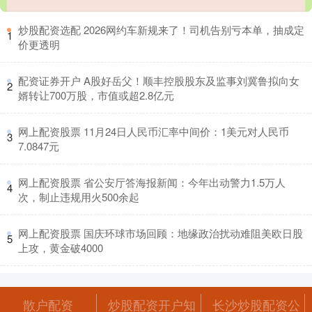
​炒股配资选配 2026网约车新规来了！司机告别亏本单，抽成定
1
价更透明
​配资证券开户 A股好岳父！顺丰控股股东及监事刘冀鲁拟向女
2
婿转让700万股，市值或超2.8亿元
​网上配资股票 11月24日人民币汇率中间价：1美元对人民币
3
7.0847元
​网上配资股票 省公安厅答海报新闻：今年出动警力1.5万人
4
次，制止违规用火500余起
​网上配资股票 国庆环球市场回顾：地缘政治扰动难阻美欧日股
5
上攻，黄金破4000
散户配资
炒股配资开户知
长沙炒股配资公