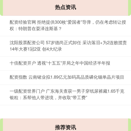
热点资讯
配资经验官网 拒绝提供300枚“爱国者”导弹，仍在考虑转让授
权：特朗普在耍泽连斯基？
沈阳股票配资公司 57岁德尚正式卸任 采访落泪+为2连败揽责
14年大赛1冠2亚 创4大纪录
十倍配资开户 透视“十五五”开局之年中国经济半年报
配资指数 云南锗业拟1.89亿元加码高品质磷化铟单晶片项目
一级配资世界门户 广东海关查获一男子穿纸尿裤藏1.65千克
银粒：系帮他人带进境，并收取“带工费”
推荐资讯