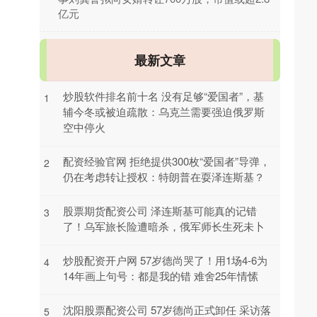
亿元
最新文章
炒股软件排名前十名 没有足够“爱国者”，基
1
辅今冬或被迫疏散：乌克兰需要强迫俄罗斯
空中停火
配资经验官网 拒绝提供300枚“爱国者”导弹，
2
仍在考虑转让授权：特朗普在耍泽连斯基？
股票期货配资公司 泽连斯基可能真的记错
3
了！乌军旅长险遭暗杀，俄军师长生死未卜
炒股配资开户网 57岁德尚哭了！用1场4-6为
4
14年画上句号：都是我的错 难舍25年情愫
沈阳股票配资公司 57岁德尚正式卸任 采访落
5