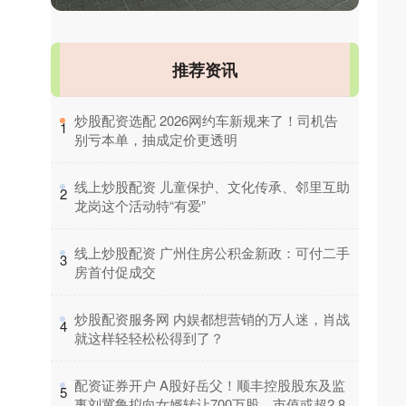
推荐资讯
​炒股配资选配 2026网约车新规来了！司机告
1
别亏本单，抽成定价更透明
​线上炒股配资 儿童保护、文化传承、邻里互助
2
龙岗这个活动特“有爱”
​线上炒股配资 广州住房公积金新政：可付二手
3
房首付促成交
​炒股配资服务网 内娱都想营销的万人迷，肖战
4
就这样轻轻松松得到了？
​配资证券开户 A股好岳父！顺丰控股股东及监
5
事刘冀鲁拟向女婿转让700万股，市值或超2.8