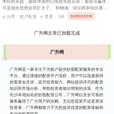
本轮的英超，曼联球迷的心情是先怒后喜：曼联没赢球，
可是领先优势反而扩大了。 利物浦、切尔西本轮比赛都
输球了，曼联的欧冠资格领先优势扩大到了7分。联赛剩
分类：
散户配资
查看：
146
配资网首页官网
余7轮比赛....
广升网文章已加载完成
广升网
广升网是一家专注于为散户提供炒股配资服务的专业
平台。通过便捷的配资开户流程，用户可以迅速获得
炒股资金支持，提升投资能力。网站提供详尽的配资
知识和市场分析，帮助投资者做出明智的决策。作为
长沙本地知名的炒股配资公司，广升网以安全可靠的
服务赢得了广大用户的信赖。无论您是新手还是资深
投资者，广升网都致力于为您提供优质的配资体验和
专业的投资指导。