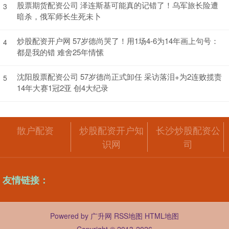
股票期货配资公司 泽连斯基可能真的记错了！乌军旅长险遭
3
暗杀，俄军师长生死未卜
炒股配资开户网 57岁德尚哭了！用1场4-6为14年画上句号：
4
都是我的错 难舍25年情愫
沈阳股票配资公司 57岁德尚正式卸任 采访落泪+为2连败揽责
5
14年大赛1冠2亚 创4大纪录
散户配资
炒股配资开户知
长沙炒股配资公
识网
司
友情链接：
Powered by
广升网
RSS地图
HTML地图
Copyright
© 2013-2026