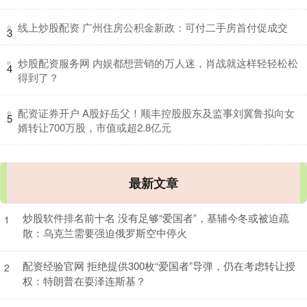
​线上炒股配资 广州住房公积金新政：可付二手房首付促成交
3
​炒股配资服务网 内娱都想营销的万人迷，肖战就这样轻轻松松
4
得到了？
​配资证券开户 A股好岳父！顺丰控股股东及监事刘冀鲁拟向女
5
婿转让700万股，市值或超2.8亿元
最新文章
炒股软件排名前十名 没有足够“爱国者”，基辅今冬或被迫疏
1
散：乌克兰需要强迫俄罗斯空中停火
配资经验官网 拒绝提供300枚“爱国者”导弹，仍在考虑转让授
2
权：特朗普在耍泽连斯基？