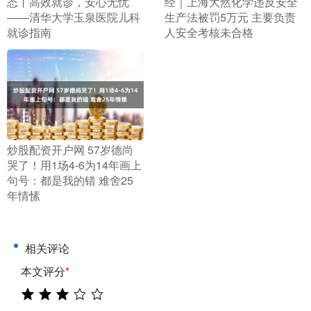
态丨高效就诊，安心无忧
经｜上海大然化学违反安全
——清华大学玉泉医院儿科
生产法被罚5万元 主要负责
就诊指南
人安全考核未合格
​炒股配资开户网 57岁德尚
哭了！用1场4-6为14年画上
句号：都是我的错 难舍25
年情愫
相关评论
本文评分
*