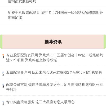
启均衡发展新格局
配资手机股票配资 组团打卡！7只国家一级保护动物彩鹮现身
湖南泸溪
推荐资讯
​专业股票配资资讯网 聚焦第二十五届华创会丨82亿！现场签约
1
近50个项目 聚焦科创文旅等领域
​股票配资开户网 Epic未来会送死亡搁浅2？玩家：别送 我要买
2
​配资公司官网 镗床故障频发怎么办，泊头市海骋机床有限公司
3
来解决
​专业实盘策略服务 这三大星座对恋人最用心
4