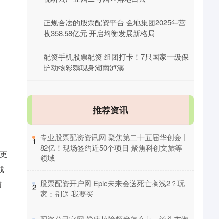
正规合法的股票配资平台 金地集团2025年营
收358.58亿元 开启均衡发展新格局
配资手机股票配资 组团打卡！7只国家一级保
护动物彩鹮现身湖南泸溪
推荐资讯
​专业股票配资资讯网 聚焦第二十五届华创会丨
1
82亿！现场签约近50个项目 聚焦科创文旅等
，更
领域
成
​股票配资开户网 Epic未来会送死亡搁浅2？玩
辅
2
家：别送 我要买
​配资公司官网 镗床故障频发怎么办，泊头市海