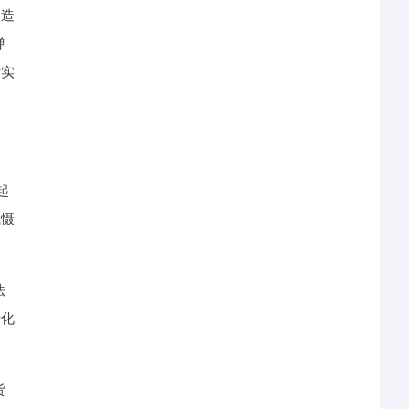
改造
弹
标实
。
起
威慑
法
转化
货