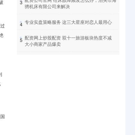
破
3
骋机床有限公司来解决
​专业实盘策略服务 这三大星座对恋人最用心
4
通过
绝
​配资网上炒股配资 双十一旅游板块热度不减
5
大小商家产品爆卖
列
战
美国