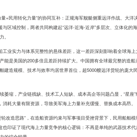
力量+民用转化力量”的协同互补：正规海军舰艇侧重远洋作战、大洋
援与区域控制，两者共同构建起“远洋-近海-近岸”多层次、立体化的
力。
造船工业实力与体系完整性的悬殊差距，这一差距深刻影响着全球海上
产能是美国的200多倍且差距持续扩大。中国拥有全球最完整的造船
舶建造规模、技术与效率均居世界首位，超5000艘远洋货轮的庞大
续萎缩，产业链残缺、技术工人短缺、成本高企等问题凸显，“星座”
支，消耗大量有限资源，导致美军海上力量补充缓慢、替换成本高昂。
货轮改造思路”，在造船资源约束与军事项目受挫背景下，民用船舶模
。这也印证了现代海上力量竞争的核心逻辑：不再是单纯的武器技术代
力的综合较量。