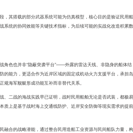
段，其搭载的部分武器系统可能为仿真模型，核心目的是验证民用
战系统的协同效能等关键技术指标，为后续可能的实战化改造积累
战角色也并非“隐蔽突袭平台”——外露的雷达天线、非隐身的船体结
防的能力，更适合作为近岸区域的固定或机动火力支援平台，承担
正规海军舰艇形成功能互补而非替代关系。
战、二战的海战实践早已证明，战时民用船舶无论是否武装，都极
本质上是基于战时海上交通线防护、近岸安全防御等现实需求的提
民融合的战略潜能，通过整合民用造船工业资源与民间船队力量，