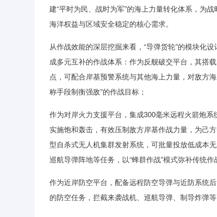
建“平时为民、战时为军”的海上力量转化体系，为
海洋权益与区域安全稳定的核心需求。
从作战效能的深层挖掘来看，“导弹货轮”的模块化
成多元互补的作战体系：作为反舰破交平台，其搭载的
点，可配合岸基预警系统与其他海上力量，对敌方海
称手段制衡强敌”的作战目标；
作为对岸火力支援平台，集成300毫米远程火箭炮
实施饱和轰击，有效压制敌方岸基作战力量，为己方
型自杀式无人机集群发射系统，可批量投放低成本无
巡航导弹阵地等任务，以“蜂群作战”模式弥补传统作
作为近岸防空平台，配备远程防空导弹与近防系统后
的防空任务，拦截来袭战机、巡航导弹、制导炸弹等