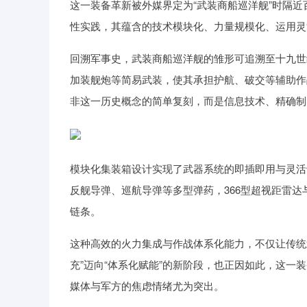
这一装备革新被外媒界定为“武装商船巡洋舰”时隔
性实践，其蕴含的技术模块化、力量规模化、运用灵
回溯军事史，武装商船巡洋舰的雏形可追溯至十九世
加装舰炮等简易武装，使其承担护航、破交等辅助作
非这一历史概念的简单复刻，而是信息技术、精确制
模块化集装箱设计实现了武器系统的即插即用与灵活切
反舰导弹、巡航导弹等多型弹药，366型超视距雷达与
链条。
这种高效的火力集成与作战体系化能力，不仅让传统
充”迈向“体系化赋能”的新阶段，也正因如此，这
媒体与军方的焦虑情绪尤为突出。