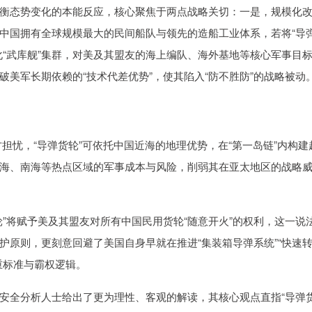
衡态势变化的本能反应，核心聚焦于两点战略关切：一是，规模化
中国拥有全球规模最大的民间船队与领先的造船工业体系，若将“导
化“武库舰”集群，对美及其盟友的海上编队、海外基地等核心军事目
美军长期依赖的“技术代差优势”，使其陷入“防不胜防”的战略被动
担忧，“导弹货轮”可依托中国近海的地理优势，在“第一岛链”内构建
海、南海等热点区域的军事成本与风险，削弱其在亚太地区的战略
”将赋予美及其盟友对所有中国民用货轮“随意开火”的权利，这一说
护原则，更刻意回避了美国自身早就在推进“集装箱导弹系统”“快速
重标准与霸权逻辑。
安全分析人士给出了更为理性、客观的解读，其核心观点直指“导弹