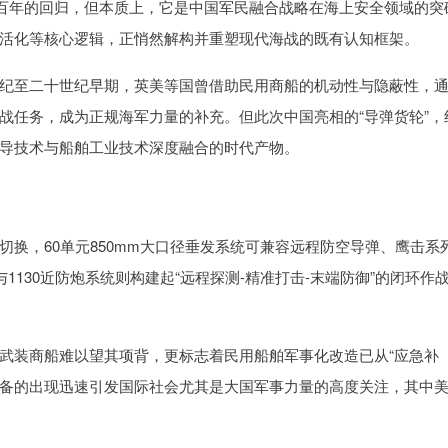
近百年的回归，但本质上，它是中国军民融合战略在海上安全领域的突
活化等核心逻辑，正悄然解构并重塑现代海战的既有认知框架。
纪至二十世纪早期，英美等国曾借助民用商船的机动性与隐蔽性，
战任务，成为正规海军力量的补充。但此次中国亮相的“导弹货轮”，
导技术与船舶工业技术深度融合的时代产物。
换，60单元850mm大口径垂发系统可兼容远程防空导弹、鹰击系
1130近防炮系统则构建起“远程探测-精准打击-末端防御”的闭环作
武装商船难以望其项背，更标志着民用船舶军事化改造已从“应急补
一装备的出现迅速引发国际社会尤其是大国军事力量的高度关注，其中