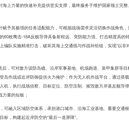
战时海上力量的快速补充提供坚实支撑，最终服务于维护国家领土完整
设计赋予其极强的任务适配能力，可根据战场需求灵活切换作战角色，
60枚鹰击-18A反舰导弹具备射程远、突防能力强、打击精度高的
上编队实施精准打击，破坏其海上交通线与作战补给链，实现“以非
系统后，可对敌方设防岛礁、沿岸军事基地、机场跑道、装甲集群等目
登岛作战或近岸防御提供火力掩护；作为无人机作战平台，通过搭
人机，执行战场侦察、目标定位、防空压制、摧毁敌方岸基反舰导
战力量的短板；
，可融入区域防空体系，承担港口城市、沿海工业基地、重要交通
目标，构建起近岸防空的“最后一道屏障”。