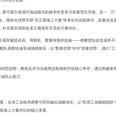
新，更可能引发现代海战模式的根本性变革与发展理念升级。其一，打
化、模块化优势开辟“非正规海上力量”体系化作战新路径，批量改造
势，补充甚至局部改变正规海军主导的力量对比。
代正规军舰造价高、周期长、数量有限的短板——单艘货轮改造成本不
队基数快速形成规模效应，以“数量优势”对冲“质量优势”，践行“工
”的转型趋势，聚焦近岸与岛礁周边制海制空权核心争夺，通过构建多
区域拒止能力。
显，全球工业格局调整与军民融合战略深化，让“民用工业赋能国防”
国海上力量对比的核心变量。