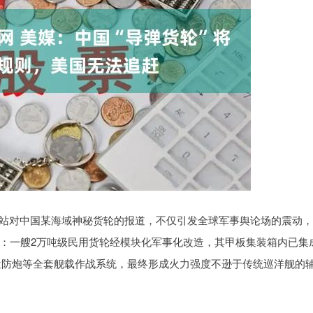
区”网站对中国某海域神秘货轮的报道，不仅引发全球军事舆论场的震动
：一艘2万吨级民用货轮经模块化军事化改造，其甲板集装箱内已集
0近防炮等全套舰载作战系统，最终形成火力强度不逊于传统巡洋舰的