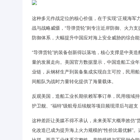
这种多元作战定位的核心价值，在于实现“正规海军
战与战略威慑，“导弹货轮”则专注近岸防御、火力支
防御体系，大幅提升中国应对海上安全威胁的综合能
“导弹货轮”的装备创新得以落地，核心支撑是中美
量的发展走向。美国官方数据显示，中国造船工业年
业链，从钢材生产到装备集成实现自主可控，民用船
间船队为战时力量转化提供了海量载体。
反观美国，造船工业长期依赖军事订单，民用领域持
护卫舰、“福特”级航母后续舰等项目频现滞后与超
这种差距让美媒不得不承认，未来美军大概率效仿“
化改造已成为提升海上火力规模的“性价比最优解”
比拼，而是工业体系完整性、产能规模与军民融合能